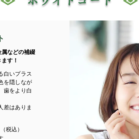
​ホワイトコート
ト
金属などの
補綴
きます！
る白いプラス
色を隠しなが
。歯をより白
人差はありま
0円（税込）
す。